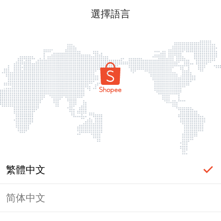
選擇語言
繁體中文
简体中文
頁面無法顯示