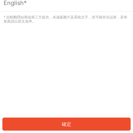
English*
發生錯誤！請登入並再試一次或回到主
頁。
* 自動翻譯結果由第三方提供，未涵蓋圖片及系統文字，並可能存在誤差，若有
差異請以原文為準。
登入
返回首頁
確定
ID: 1239ccd3acd-2bb6-4fb9-ba6e-1dd48eadaefd