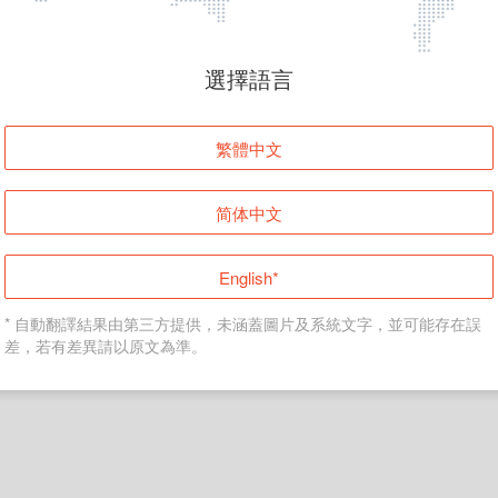
頁面無法顯示
選擇語言
發生錯誤！請登入並再試一次或回到主頁。
繁體中文
登入
简体中文
返回首頁
English*
* 自動翻譯結果由第三方提供，未涵蓋圖片及系統文字，並可能存在誤
差，若有差異請以原文為準。