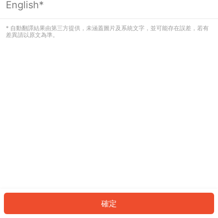
English*
發生錯誤！請登入並再試一次或回到主
頁。
* 自動翻譯結果由第三方提供，未涵蓋圖片及系統文字，並可能存在誤差，若有
差異請以原文為準。
登入
返回首頁
確定
ID: 493315c97a2-ee8e-4233-a6e4-d2f7764f3629