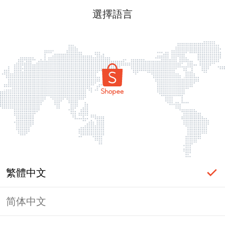
選擇語言
繁體中文
简体中文
頁面無法顯示