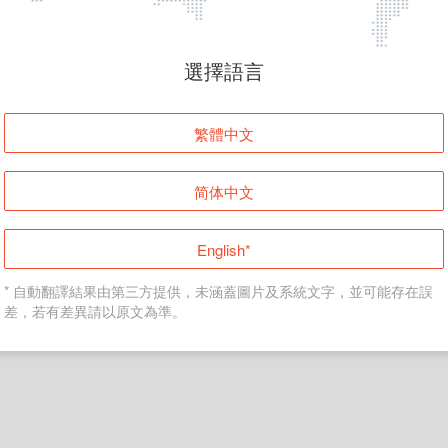
頁面無法顯示
選擇語言
發生錯誤！請登入並再試一次或回到主頁。
繁體中文
登入
简体中文
返回首頁
English*
* 自動翻譯結果由第三方提供，未涵蓋圖片及系統文字，並可能存在誤
差，若有差異請以原文為準。