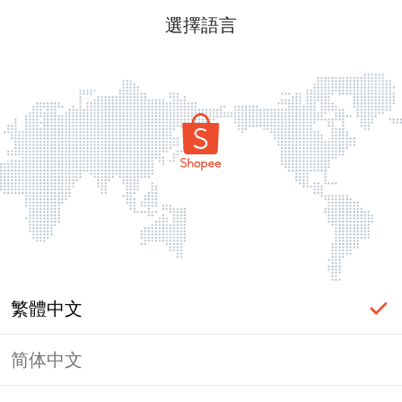
選擇語言
繁體中文
简体中文
頁面無法顯示