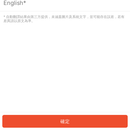
English*
發生錯誤！請登入並再試一次或回到主
頁。
* 自動翻譯結果由第三方提供，未涵蓋圖片及系統文字，並可能存在誤差，若有
差異請以原文為準。
登入
返回首頁
確定
ID: 836d9995024-7ea6-4ba9-80ae-a181dc98a58c