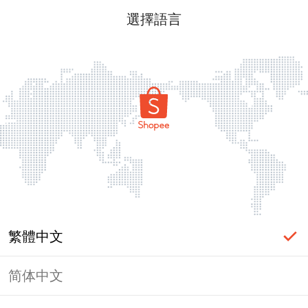
選擇語言
繁體中文
简体中文
頁面無法顯示