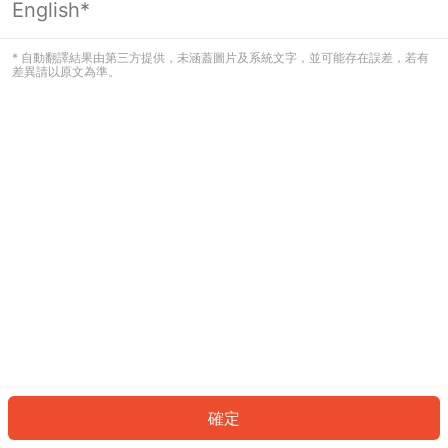
English*
發生錯誤！請登入並再試一次或回到主
頁。
* 自動翻譯結果由第三方提供，未涵蓋圖片及系統文字，並可能存在誤差，若有
差異請以原文為準。
登入
返回首頁
確定
ID: 8568e34b037-1491-4097-ba5d-58780f008136