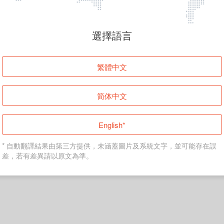
頁面無法顯示
選擇語言
發生錯誤！請登入並再試一次或回到主頁。
繁體中文
登入
简体中文
返回首頁
English*
* 自動翻譯結果由第三方提供，未涵蓋圖片及系統文字，並可能存在誤
差，若有差異請以原文為準。