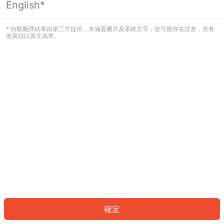
English*
發生錯誤！請登入並再試一次或回到主
頁。
* 自動翻譯結果由第三方提供，未涵蓋圖片及系統文字，並可能存在誤差，若有
差異請以原文為準。
登入
返回首頁
確定
ID: 2009e2f1bd1-080e-4bb8-aa90-895cfb743a38