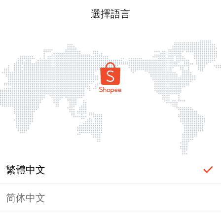
選擇語言
繁體中文
简体中文
頁面無法顯示