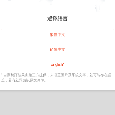
頁面無法顯示
選擇語言
發生錯誤！請登入並再試一次或回到主頁。
繁體中文
登入
简体中文
返回首頁
English*
* 自動翻譯結果由第三方提供，未涵蓋圖片及系統文字，並可能存在誤
差，若有差異請以原文為準。