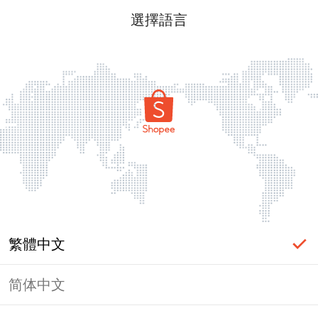
選擇語言
繁體中文
简体中文
頁面無法顯示