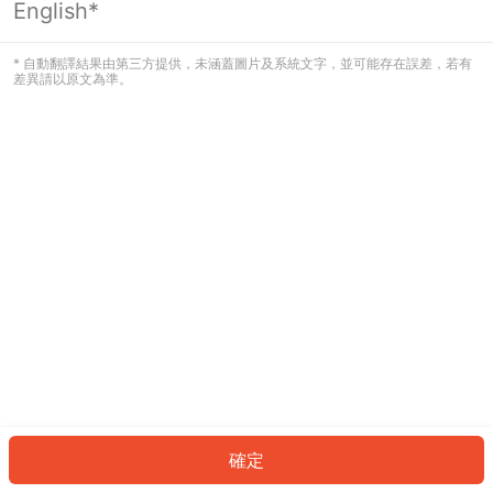
English*
發生錯誤！請登入並再試一次或回到主
頁。
* 自動翻譯結果由第三方提供，未涵蓋圖片及系統文字，並可能存在誤差，若有
差異請以原文為準。
登入
返回首頁
確定
ID: 31172afb3bc-ed7f-4dd7-b4ed-f1cb4913f67f