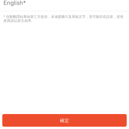
English*
發生錯誤！請登入並再試一次或回到主
頁。
* 自動翻譯結果由第三方提供，未涵蓋圖片及系統文字，並可能存在誤差，若有
差異請以原文為準。
登入
返回首頁
確定
ID: 3241b1b5730-6574-4a80-94ee-08b15c667107