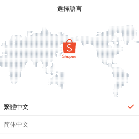
選擇語言
繁體中文
简体中文
頁面無法顯示