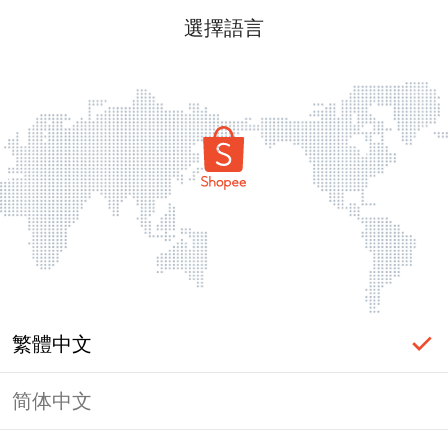
選擇語言
繁體中文
简体中文
頁面無法顯示