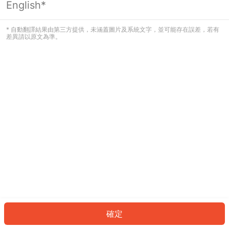
English*
發生錯誤！請登入並再試一次或回到主
頁。
* 自動翻譯結果由第三方提供，未涵蓋圖片及系統文字，並可能存在誤差，若有
差異請以原文為準。
登入
返回首頁
確定
ID: 253b5e07df5-e676-4f5e-b5b0-c004c8eed3b7