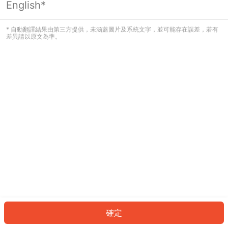
English*
發生錯誤！請登入並再試一次或回到主
頁。
* 自動翻譯結果由第三方提供，未涵蓋圖片及系統文字，並可能存在誤差，若有
差異請以原文為準。
登入
返回首頁
確定
ID: 550c92dc5bb-4597-4fbd-84a5-c55fd44df44d