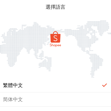
選擇語言
繁體中文
简体中文
頁面無法顯示