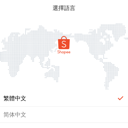
選擇語言
繁體中文
简体中文
頁面無法顯示