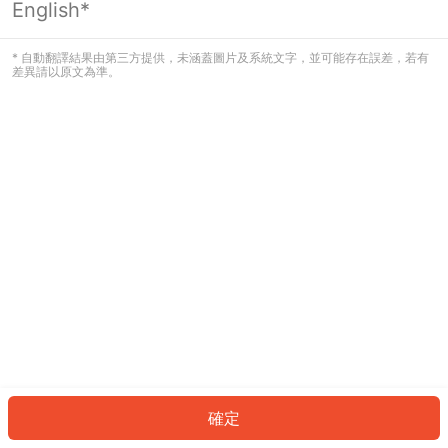
English*
發生錯誤！請登入並再試一次或回到主
頁。
* 自動翻譯結果由第三方提供，未涵蓋圖片及系統文字，並可能存在誤差，若有
差異請以原文為準。
登入
返回首頁
確定
ID: 92559aaed0b-6e9b-412c-9e9b-0571f14f526a