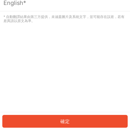
English*
發生錯誤！請登入並再試一次或回到主
頁。
* 自動翻譯結果由第三方提供，未涵蓋圖片及系統文字，並可能存在誤差，若有
差異請以原文為準。
登入
返回首頁
確定
ID: 509f852e52f-2704-43b0-997b-7649ec621f7d