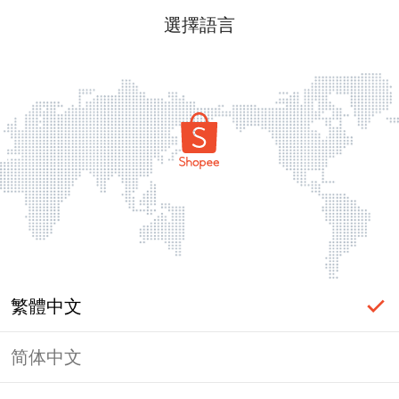
選擇語言
繁體中文
简体中文
頁面無法顯示