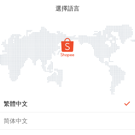
選擇語言
繁體中文
简体中文
頁面無法顯示