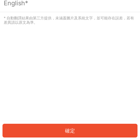
English*
發生錯誤！請登入並再試一次或回到主
頁。
* 自動翻譯結果由第三方提供，未涵蓋圖片及系統文字，並可能存在誤差，若有
差異請以原文為準。
登入
返回首頁
確定
ID: 512b80bba1a-9b99-4f84-8122-af3e4dc09d4c