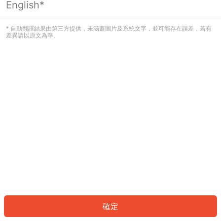
English*
發生錯誤！請登入並再試一次或回到主
頁。
* 自動翻譯結果由第三方提供，未涵蓋圖片及系統文字，並可能存在誤差，若有
差異請以原文為準。
登入
返回首頁
確定
ID: 7778ecb8aaa-4ad7-450a-bee8-cbaafc743723