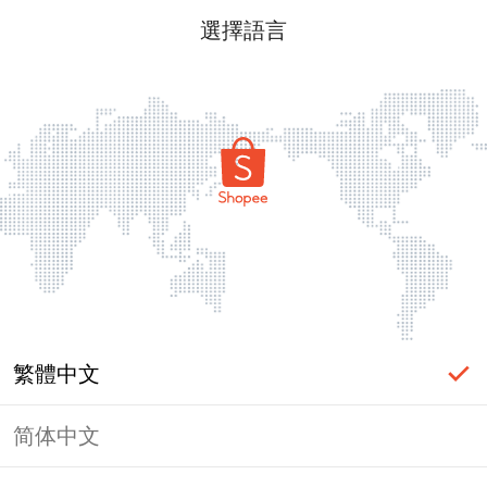
選擇語言
繁體中文
简体中文
頁面無法顯示