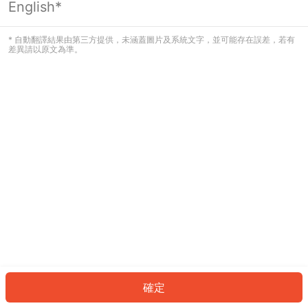
English*
發生錯誤！請登入並再試一次或回到主
頁。
* 自動翻譯結果由第三方提供，未涵蓋圖片及系統文字，並可能存在誤差，若有
差異請以原文為準。
登入
返回首頁
確定
ID: 7103d442005-0a94-4676-b38b-6b36d0c78560