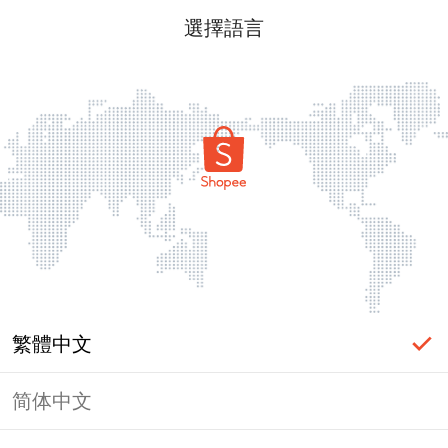
選擇語言
繁體中文
简体中文
頁面無法顯示