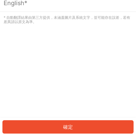
English*
發生錯誤！請登入並再試一次或回到主
頁。
* 自動翻譯結果由第三方提供，未涵蓋圖片及系統文字，並可能存在誤差，若有
差異請以原文為準。
登入
返回首頁
確定
ID: 733785d4fa-9105-401d-ba4e-6a94ea4f2ee9