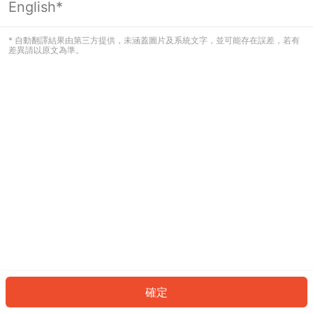
English*
發生錯誤！請登入並再試一次或回到主
頁。
* 自動翻譯結果由第三方提供，未涵蓋圖片及系統文字，並可能存在誤差，若有
差異請以原文為準。
登入
返回首頁
確定
ID: 51b841e2f-39c6-4205-bbf6-e79f313d7577