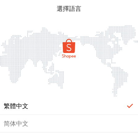
選擇語言
繁體中文
简体中文
頁面無法顯示