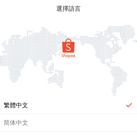
選擇語言
繁體中文
简体中文
頁面無法顯示