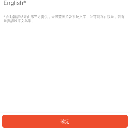
English*
發生錯誤！請登入並再試一次或回到主
頁。
* 自動翻譯結果由第三方提供，未涵蓋圖片及系統文字，並可能存在誤差，若有
差異請以原文為準。
登入
返回首頁
確定
ID: 53794961794-c599-4feb-b9c4-5f0e3492fcba