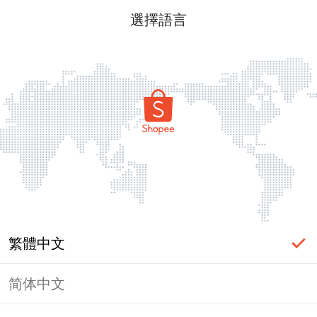
選擇語言
繁體中文
简体中文
頁面無法顯示