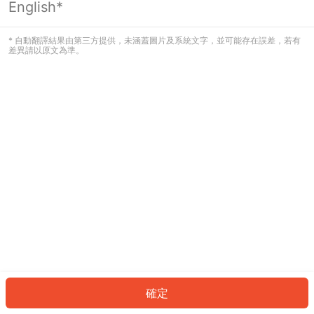
English*
發生錯誤！請登入並再試一次或回到主
頁。
* 自動翻譯結果由第三方提供，未涵蓋圖片及系統文字，並可能存在誤差，若有
差異請以原文為準。
登入
返回首頁
確定
ID: 643bcae53d1-8b7c-45ba-994f-f3a2faae9d92