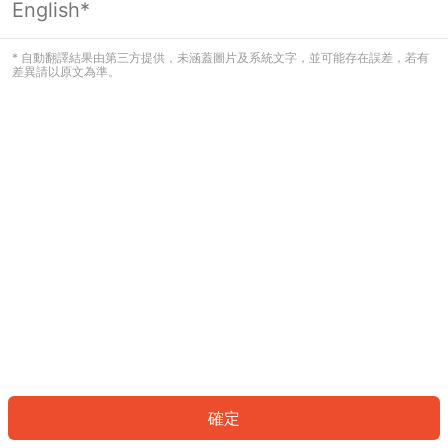
English*
發生錯誤！請登入並再試一次或回到主
頁。
* 自動翻譯結果由第三方提供，未涵蓋圖片及系統文字，並可能存在誤差，若有
差異請以原文為準。
登入
返回首頁
確定
ID: 706d4372fff-5181-45c8-8d48-11424486afc9