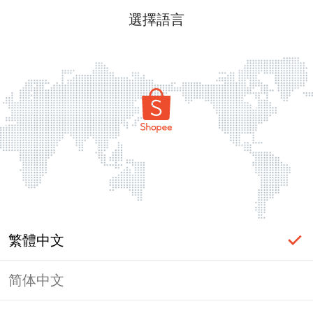
選擇語言
繁體中文
简体中文
頁面無法顯示