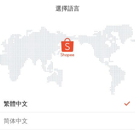
選擇語言
繁體中文
简体中文
頁面無法顯示