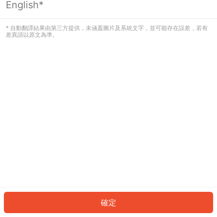
English*
發生錯誤！請登入並再試一次或回到主
頁。
* 自動翻譯結果由第三方提供，未涵蓋圖片及系統文字，並可能存在誤差，若有
差異請以原文為準。
登入
返回首頁
確定
ID: 5643099d102-3515-4c36-a816-a01fa40fa9d2