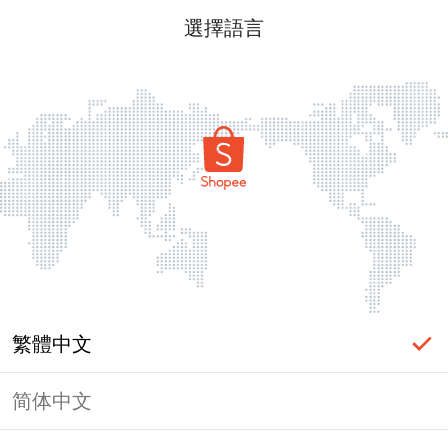
選擇語言
繁體中文
简体中文
頁面無法顯示