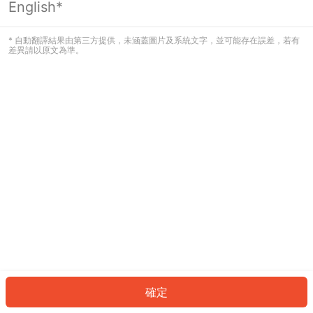
English*
發生錯誤！請登入並再試一次或回到主
頁。
* 自動翻譯結果由第三方提供，未涵蓋圖片及系統文字，並可能存在誤差，若有
差異請以原文為準。
登入
返回首頁
確定
ID: 9891d0a37ec-3ecb-4dd5-afcc-cce618b7efbc