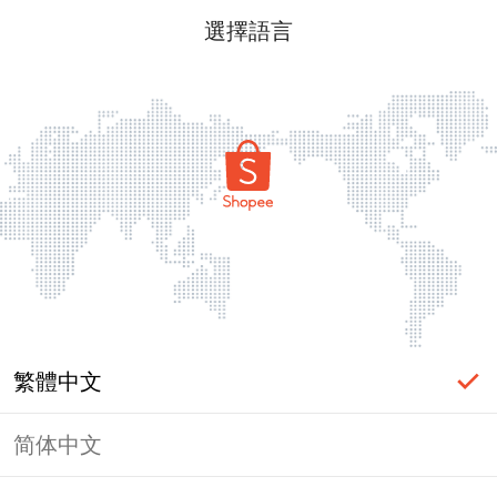
選擇語言
繁體中文
简体中文
頁面無法顯示