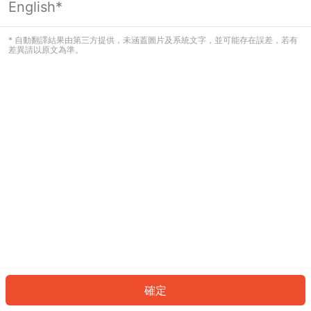
English*
發生錯誤！請登入並再試一次或回到主
頁。
* 自動翻譯結果由第三方提供，未涵蓋圖片及系統文字，並可能存在誤差，若有
差異請以原文為準。
登入
返回首頁
確定
ID: 897b04b2fd4-fdc3-4ec9-97d3-4c41b6bb2a9b