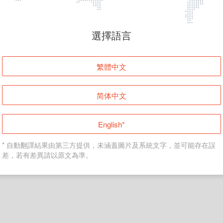
頁面無法顯示
選擇語言
發生錯誤！請登入並再試一次或回到主頁。
繁體中文
登入
简体中文
返回首頁
English*
* 自動翻譯結果由第三方提供，未涵蓋圖片及系統文字，並可能存在誤
差，若有差異請以原文為準。