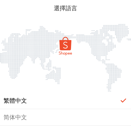
選擇語言
繁體中文
简体中文
頁面無法顯示