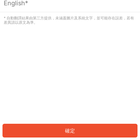
English*
發生錯誤！請登入並再試一次或回到主
頁。
* 自動翻譯結果由第三方提供，未涵蓋圖片及系統文字，並可能存在誤差，若有
差異請以原文為準。
登入
返回首頁
確定
ID: 8348c96413c-bec0-4c05-aa8f-39ca641b0b9d