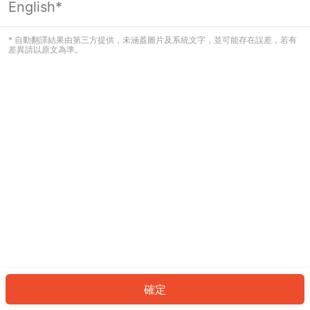
English*
發生錯誤！請登入並再試一次或回到主
頁。
* 自動翻譯結果由第三方提供，未涵蓋圖片及系統文字，並可能存在誤差，若有
差異請以原文為準。
登入
返回首頁
確定
ID: 713a3a33829-3afb-4790-a51e-d899594b49de