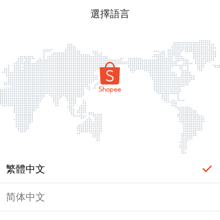
選擇語言
繁體中文
简体中文
頁面無法顯示