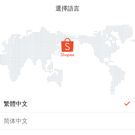
選擇語言
繁體中文
简体中文
頁面無法顯示