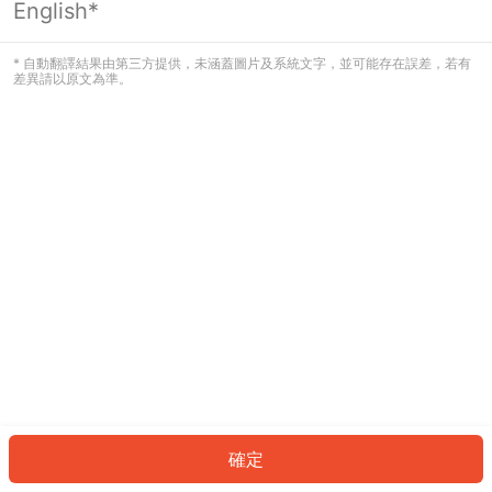
English*
發生錯誤！請登入並再試一次或回到主
頁。
* 自動翻譯結果由第三方提供，未涵蓋圖片及系統文字，並可能存在誤差，若有
差異請以原文為準。
登入
返回首頁
確定
ID: 89938f0f85a-dec1-45bf-8e2e-c38726c16bec