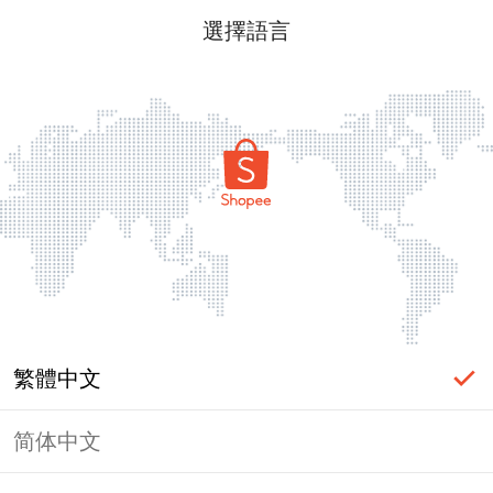
選擇語言
繁體中文
简体中文
頁面無法顯示