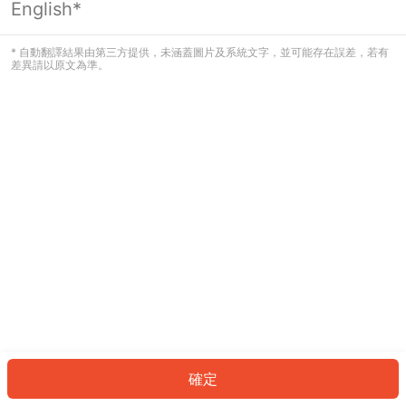
English*
發生錯誤！請登入並再試一次或回到主
頁。
* 自動翻譯結果由第三方提供，未涵蓋圖片及系統文字，並可能存在誤差，若有
差異請以原文為準。
登入
返回首頁
確定
ID: 864acc9e82d-1df1-46c0-9a7f-25bfc7d11176