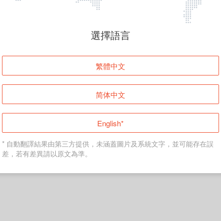
頁面無法顯示
選擇語言
發生錯誤！請登入並再試一次或回到主頁。
繁體中文
登入
简体中文
返回首頁
English*
* 自動翻譯結果由第三方提供，未涵蓋圖片及系統文字，並可能存在誤
差，若有差異請以原文為準。