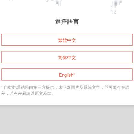
頁面無法顯示
選擇語言
發生錯誤！請登入並再試一次或回到主頁。
繁體中文
登入
简体中文
返回首頁
English*
* 自動翻譯結果由第三方提供，未涵蓋圖片及系統文字，並可能存在誤
差，若有差異請以原文為準。