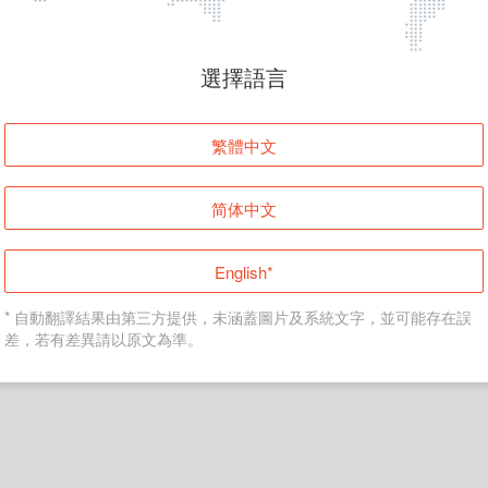
頁面無法顯示
選擇語言
發生錯誤！請登入並再試一次或回到主頁。
繁體中文
登入
简体中文
返回首頁
English*
* 自動翻譯結果由第三方提供，未涵蓋圖片及系統文字，並可能存在誤
差，若有差異請以原文為準。