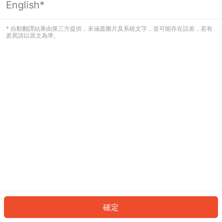
English*
發生錯誤！請登入並再試一次或回到主
頁。
* 自動翻譯結果由第三方提供，未涵蓋圖片及系統文字，並可能存在誤差，若有
差異請以原文為準。
登入
返回首頁
確定
ID: 313312d3c35-1034-4a22-8201-512abf9a1d9b