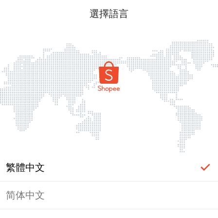
選擇語言
繁體中文
简体中文
頁面無法顯示