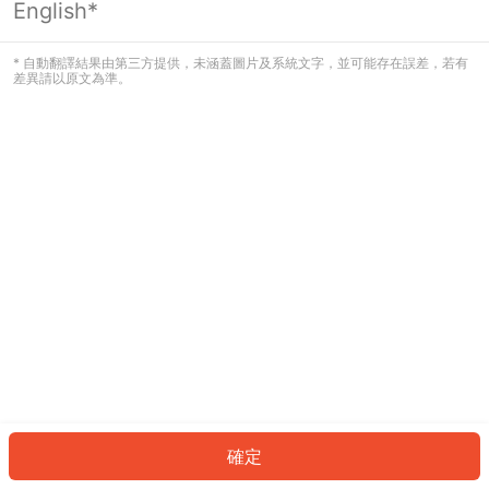
English*
發生錯誤！請登入並再試一次或回到主
頁。
* 自動翻譯結果由第三方提供，未涵蓋圖片及系統文字，並可能存在誤差，若有
差異請以原文為準。
登入
返回首頁
確定
ID: 42468a0ec9b-d0d0-40d9-8e99-15856fa93ff7