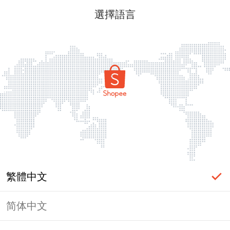
選擇語言
繁體中文
简体中文
頁面無法顯示