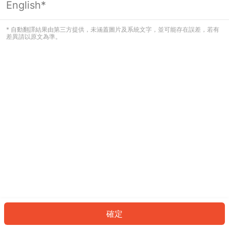
English*
發生錯誤！請登入並再試一次或回到主
頁。
* 自動翻譯結果由第三方提供，未涵蓋圖片及系統文字，並可能存在誤差，若有
差異請以原文為準。
登入
返回首頁
確定
ID: 50898c43de0-2919-4acc-b470-7ce3ee613c5c