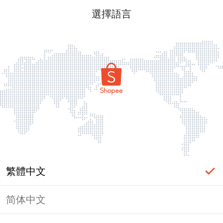
選擇語言
繁體中文
简体中文
頁面無法顯示