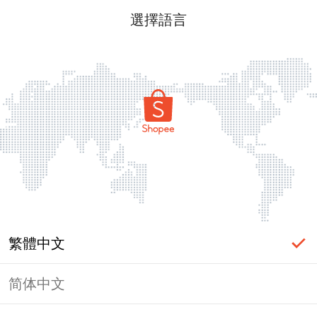
選擇語言
繁體中文
简体中文
頁面無法顯示