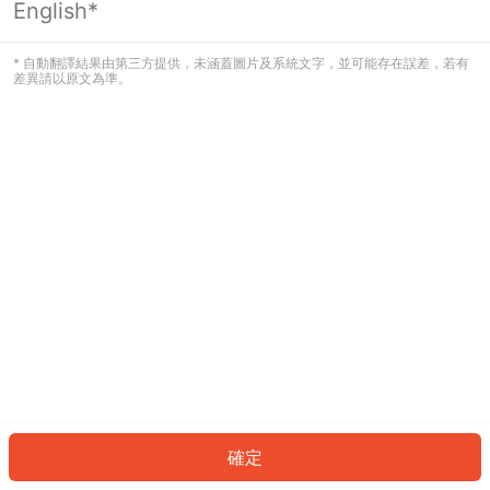
English*
發生錯誤！請登入並再試一次或回到主
頁。
* 自動翻譯結果由第三方提供，未涵蓋圖片及系統文字，並可能存在誤差，若有
差異請以原文為準。
登入
返回首頁
確定
ID: 778069ef0ed-9d4b-496e-964b-5409488a84a4