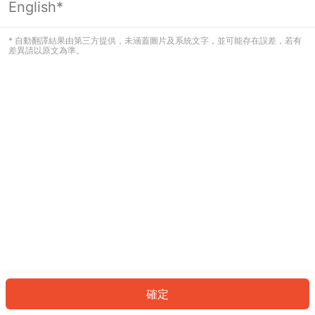
English*
發生錯誤！請登入並再試一次或回到主
頁。
* 自動翻譯結果由第三方提供，未涵蓋圖片及系統文字，並可能存在誤差，若有
差異請以原文為準。
登入
返回首頁
確定
ID: 8247822e03f-0b25-4ccc-b112-dbebcecd7269