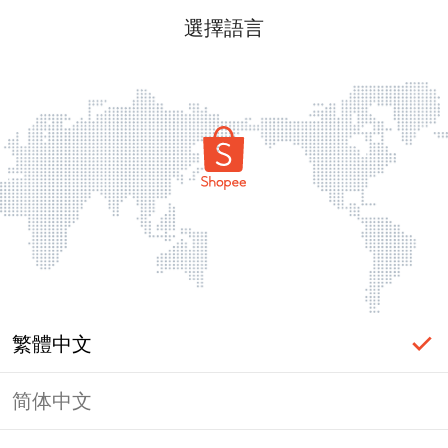
選擇語言
繁體中文
简体中文
頁面無法顯示