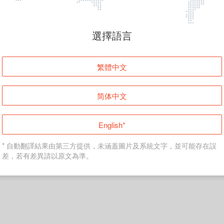
頁面無法顯示
選擇語言
發生錯誤！請登入並再試一次或回到主頁。
繁體中文
登入
简体中文
返回首頁
English*
* 自動翻譯結果由第三方提供，未涵蓋圖片及系統文字，並可能存在誤
差，若有差異請以原文為準。