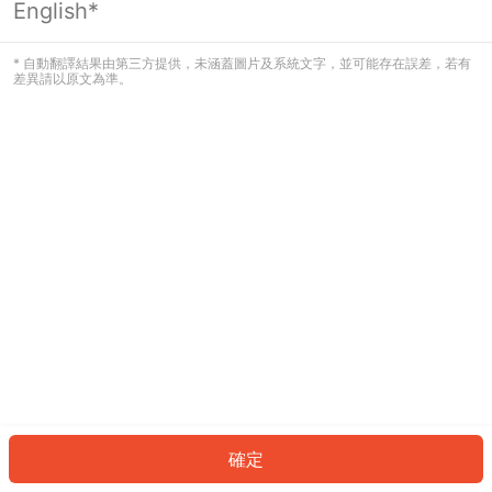
English*
發生錯誤！請登入並再試一次或回到主
頁。
* 自動翻譯結果由第三方提供，未涵蓋圖片及系統文字，並可能存在誤差，若有
差異請以原文為準。
登入
返回首頁
確定
ID: 832a0646e66-0b3b-498c-a771-6b0655c20d4f