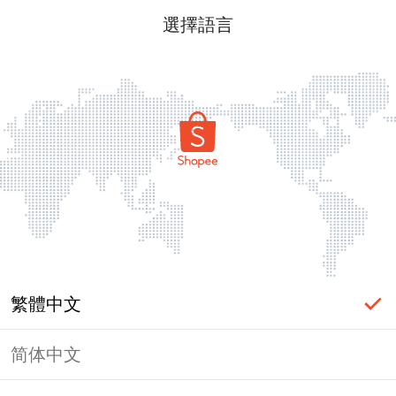
選擇語言
繁體中文
简体中文
頁面無法顯示