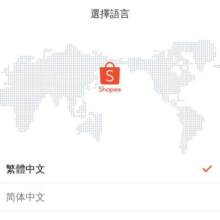
選擇語言
繁體中文
简体中文
頁面無法顯示