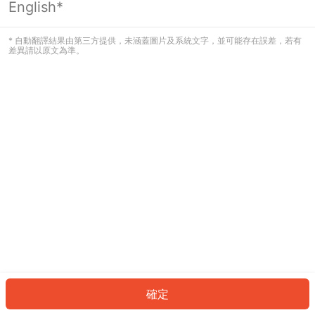
English*
發生錯誤！請登入並再試一次或回到主
頁。
* 自動翻譯結果由第三方提供，未涵蓋圖片及系統文字，並可能存在誤差，若有
差異請以原文為準。
登入
返回首頁
確定
ID: 787b844db5f-857c-41cf-aaaf-c27a40356fb6