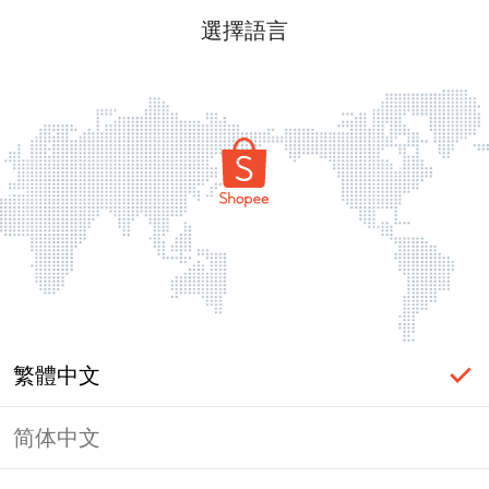
選擇語言
繁體中文
简体中文
頁面無法顯示