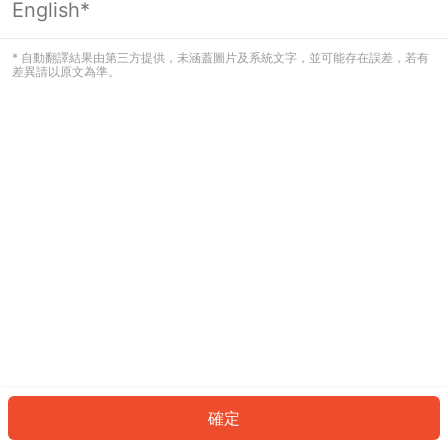
English*
發生錯誤！請登入並再試一次或回到主
頁。
* 自動翻譯結果由第三方提供，未涵蓋圖片及系統文字，並可能存在誤差，若有
差異請以原文為準。
登入
返回首頁
確定
ID: 67b40d880e-e33d-485e-8946-2c8359ce2340