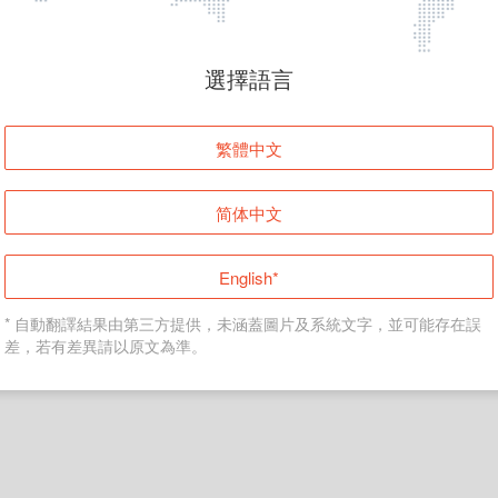
頁面無法顯示
選擇語言
發生錯誤！請登入並再試一次或回到主頁。
繁體中文
登入
简体中文
返回首頁
English*
* 自動翻譯結果由第三方提供，未涵蓋圖片及系統文字，並可能存在誤
差，若有差異請以原文為準。