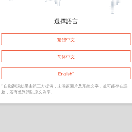
頁面無法顯示
選擇語言
發生錯誤！請登入並再試一次或回到主頁。
繁體中文
登入
简体中文
返回首頁
English*
* 自動翻譯結果由第三方提供，未涵蓋圖片及系統文字，並可能存在誤
差，若有差異請以原文為準。