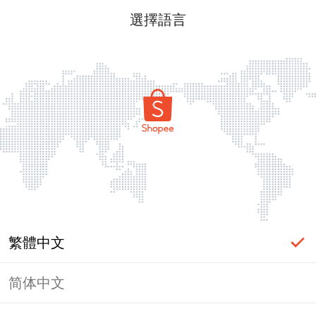
選擇語言
繁體中文
简体中文
頁面無法顯示