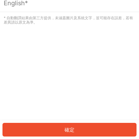
English*
發生錯誤！請登入並再試一次或回到主
頁。
* 自動翻譯結果由第三方提供，未涵蓋圖片及系統文字，並可能存在誤差，若有
差異請以原文為準。
登入
返回首頁
確定
ID: 91856929fd9-8e82-4f65-a0fe-7e0b53918c1d