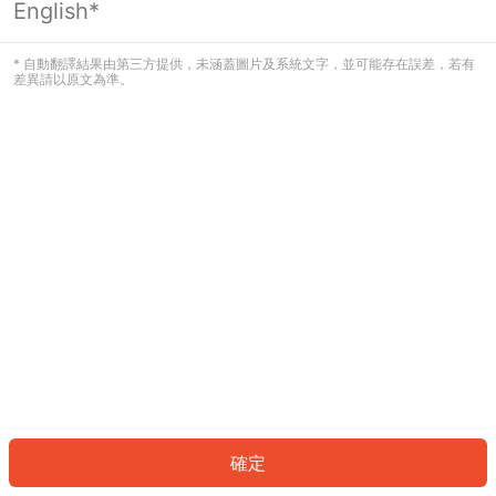
English*
發生錯誤！請登入並再試一次或回到主
頁。
* 自動翻譯結果由第三方提供，未涵蓋圖片及系統文字，並可能存在誤差，若有
差異請以原文為準。
登入
返回首頁
確定
ID: 2551698bbf1-fe32-4b9d-b0de-64a9e46186e6