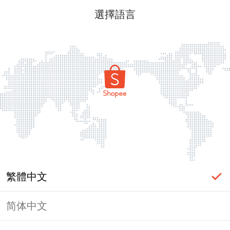
選擇語言
繁體中文
简体中文
頁面無法顯示