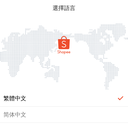
選擇語言
繁體中文
简体中文
頁面無法顯示