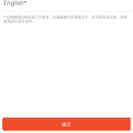
English*
發生錯誤！請登入並再試一次或回到主
頁。
* 自動翻譯結果由第三方提供，未涵蓋圖片及系統文字，並可能存在誤差，若有
差異請以原文為準。
登入
返回首頁
確定
ID: 530d4c330d-178e-4ddb-bc83-12d588960154