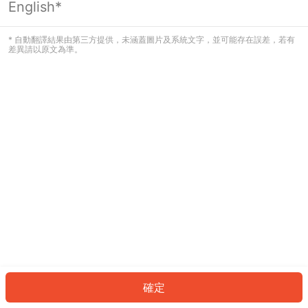
English*
發生錯誤！請登入並再試一次或回到主
頁。
* 自動翻譯結果由第三方提供，未涵蓋圖片及系統文字，並可能存在誤差，若有
差異請以原文為準。
登入
返回首頁
確定
ID: 830f02973db-4187-441c-b574-e47b7bdc968d