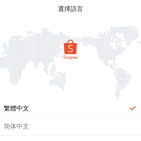
選擇語言
繁體中文
简体中文
頁面無法顯示