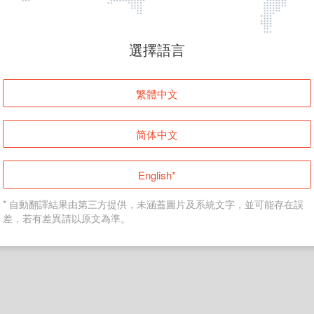
頁面無法顯示
選擇語言
發生錯誤！請登入並再試一次或回到主頁。
繁體中文
登入
简体中文
返回首頁
English*
* 自動翻譯結果由第三方提供，未涵蓋圖片及系統文字，並可能存在誤
差，若有差異請以原文為準。